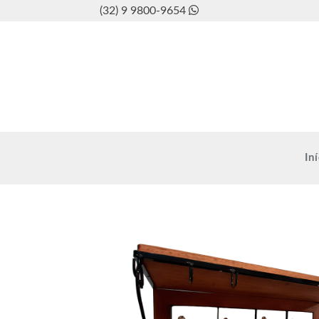
Pesquisar
Pesquisar
(32) 9 9800-9654
por:
In